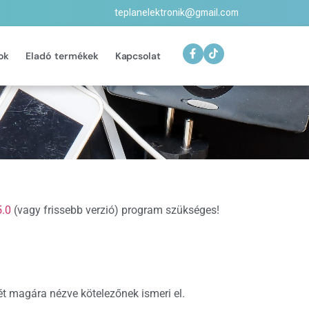
teplanelektronik@gmail.com
ok
Eladó termékek
Kapcsolat
5.0
(vagy frissebb verzió) program szükséges!
ét magára nézve kötelezőnek ismeri el.