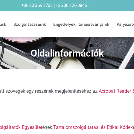
+36 20 369 7703 | +36 30 126 0845
unk
Szolgáltatásaink
Engedélyek, tanúsítványaink
Pályázat
Oldalinformációk
tt szövegek egy részének megjelenítéséhez az
Acrobat Reader 
lgáltatók Egyesület
ének
Tartalomszolgáltatási és Etikai Kódex