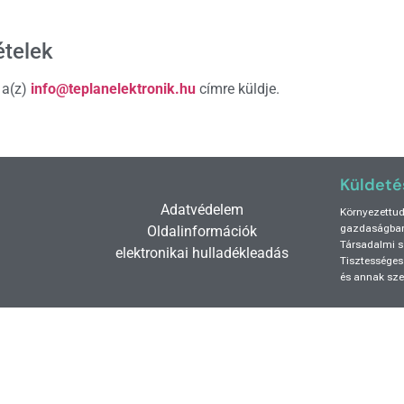
ételek
 a(z)
info@teplanelektronik.hu
címre küldje.
Küldeté
Adatvédelem
Környezettud
gazdaságba
Oldalinformációk
Társadalmi s
elektronikai hulladékleadás
Tisztességes
és annak sze