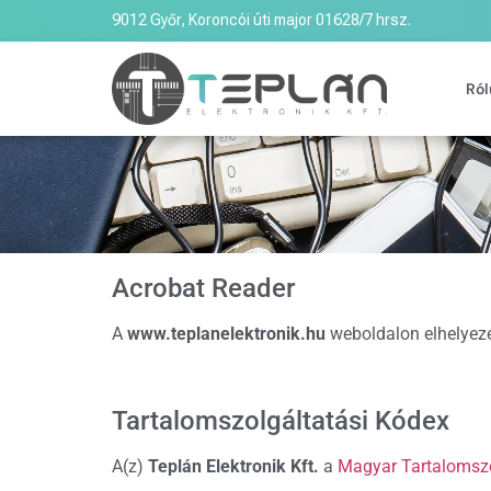
9012 Győr, Koroncói úti major 01628/7 hrsz.
Ról
Acrobat Reader
A
www.teplanelektronik.hu
weboldalon elhelyeze
Tartalomszolgáltatási Kódex
A(z)
Teplán Elektronik Kft.
a
Magyar Tartalomszo