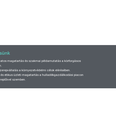
sünk
atos magatartás és szakmai példamutatás a körforgásos
n.
zerepvállalás a környezetvédelmi célok elérésében.
 és etikus üzleti magatartás a hulladékgazdálkodási piacon
replőivel szemben.