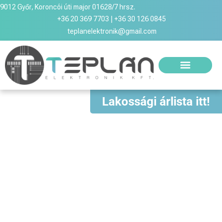
9012 Győr, Koroncói úti major 01628/7 hrsz.
+36 20 369 7703 | +36 30 126 0845
teplanelektronik@gmail.com
Lakossági árlista itt!