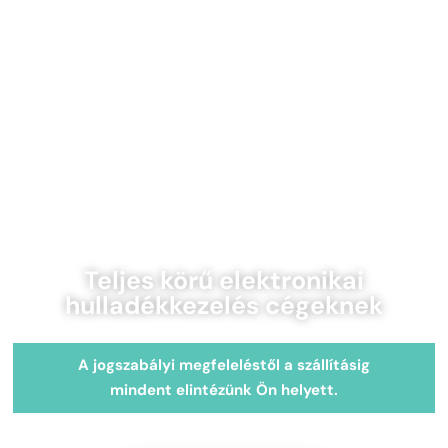
Teljes körű elektronikai
hulladékkezelés cégeknek
A jogszabályi megfeleléstől a szállításig
mindent elintézünk Ön helyett.