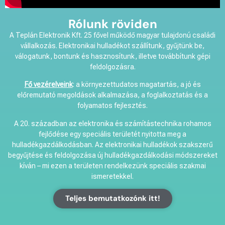
Rólunk röviden
A Teplán Elektronik Kft. 25 fővel működő magyar tulajdonú családi
vállalkozás. Elektronikai hulladékot szállítunk, gyűjtünk be,
válogatunk, bontunk és hasznosítunk, illetve továbbítunk gépi
feldolgozásra.
Fő vezérelveink
: a környezettudatos magatartás, a jó és
előremutató megoldások alkalmazása, a foglalkoztatás és a
folyamatos fejlesztés.
A 20. században az elektronika és számítástechnika rohamos
fejlődése egy speciális területét nyitotta meg a
hulladékgazdálkodásban. Az elektronikai hulladékok szakszerű
begyűjtése és feldolgozása új hulladékgazdálkodási módszereket
kíván – mi ezen a területen rendelkezünk speciális szakmai
ismeretekkel.
Teljes bemutatkozónk itt!