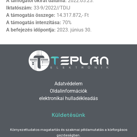
A támogatói okirat dátuma:
2022.05.25.
Iktatószám:
33-9/2022//TDIJ
A támogatás összege:
14.317.872,- Ft
A támogatás intenzitása:
70%
A befejezés időpontja:
2023. június 30.
Adatvédelem
Oldalinformációk
elektronikai hulladékleadás
Küldetésünk
Környezettudatos magatartás és szakmai példamutatás a körforgásos
gazdaságban.