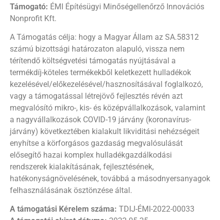
Támogató:
ÉMI Építésügyi Minőségellenőrző Innovációs
Nonprofit Kft.
A Támogatás célja: hogy a Magyar Állam az SA.58312
számú bizottsági határozaton alapuló, vissza nem
térítendő költségvetési támogatás nyújtásával a
termékdíj-köteles termékekből keletkezett hulladékok
kezelésével/előkezelésével/hasznosításával foglalkozó,
vagy a támogatással létrejövő fejlesztés révén azt
megvalósító mikro-, kis- és középvállalkozások, valamint
a nagyvállalkozások COVID-19 járvány (koronavírus-
járvány) következtében kialakult likviditási nehézségeit
enyhítse a körforgásos gazdaság megvalósulását
elősegítő hazai komplex hulladékgazdálkodási
rendszerek kialakításának, fejlesztésének,
hatékonyságnövelésének, továbbá a másodnyersanyagok
felhasználásának ösztönzése által.
A támogatási Kérelem száma:
TDIJ-ÉMI-2022-00033