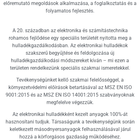
előremutató megoldások alkalmazása, a foglalkoztatás és a
folyamatos fejlesztés.
A 20. században az elektronika és számítástechnika
rohamos fejlődése egy speciális területét nyitotta meg a
hulladékgazdálkodásban. Az elektronikai hulladékok
szakszerű begyűjtése és feldolgozása új
hulladékgazdálkodási módszereket kíván – mi ezen a
területen rendelkezünk speciális szakmai ismeretekkel.
Tevékenységünket kellő szakmai felelősséggel, a
környezetvédelmi előírások betartásával az MSZ EN ISO
9001:2015 és az MSZ EN ISO 14001:2015 szabványoknak
megfelelve végezzük.
Az elektronikai hulladékként kezelt anyagok 100%-át
hasznosítani tudjuk. Társaságunk a tevékenységünk során
keletkezett másodnyersanyagok felhasználásával járul
hozzá a körforgásos gazdaság működéséhez.