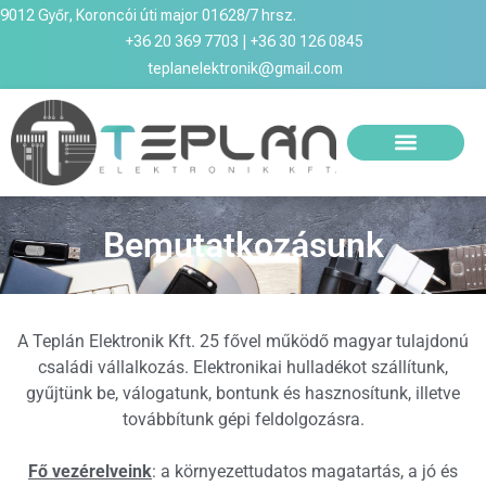
9012 Győr, Koroncói úti major 01628/7 hrsz.
+36 20 369 7703 | +36 30 126 0845
teplanelektronik@gmail.com
Bemutatkozásunk
A Teplán Elektronik Kft. 25 fővel működő magyar tulajdonú
családi vállalkozás. Elektronikai hulladékot szállítunk,
gyűjtünk be, válogatunk, bontunk és hasznosítunk, illetve
továbbítunk gépi feldolgozásra.
Fő vezérelveink
: a környezettudatos magatartás, a jó és